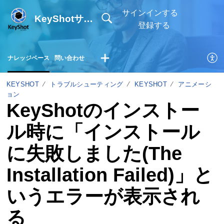
サインインする
KeyShotサポートサイト
登録する
ナレッジベース
問い合わせ
KEYSHOT
トラブルシューティング
KEYSHOT
アニメーシ
ョン
KeyShotのインストー
ル時に「インストール
に失敗しました(The
Installation Failed)」と
いうエラーが表示され
る