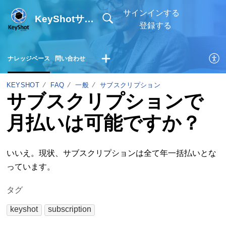
サインインする
KeyShotサポートサイト
登録する
ナレッジベース
問い合わせ
KEYSHOT
FAQ
一般
サブスクリプション
サブスクリプションで
月払いは可能ですか？
いいえ。現状、サブスクリプションは全て年一括払いとな
っています。
タグ
keyshot
subscription